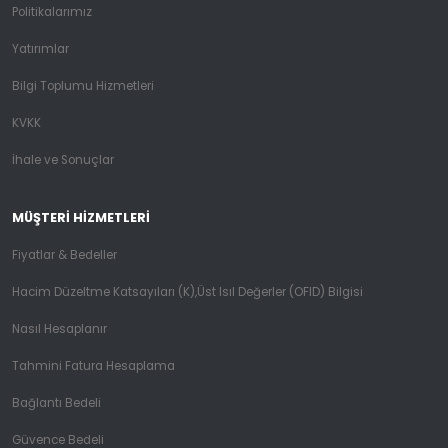
Politikalarımız
Yatırımlar
Bilgi Toplumu Hizmetleri
KVKK
İhale ve Sonuçlar
MÜŞTERI HIZMETLERI
Fiyatlar & Bedeller
Hacim Düzeltme Katsayıları (K),Üst Isıl Değerler (OFID) Bilgisi
Nasıl Hesaplanır
Tahmini Fatura Hesaplama
Bağlantı Bedeli
Güvence Bedeli