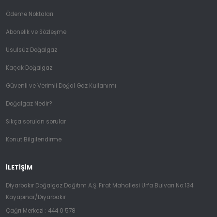
Ödeme Noktaları
Abonelik ve Sözleşme
Usulsüz Doğalgaz
Kaçak Doğalgaz
Güvenli ve Verimli Doğal Gaz Kullanımı
Doğalgaz Nedir?
Sıkça sorulan sorular
Konut Bilgilendirme
İLETIŞIM
Diyarbakır Doğalgaz Dağıtım A.Ş. Fırat Mahallesi Urfa Bulvarı No:134
Kayapınar/Diyarbakır
Çağrı Merkezi :
444 0 578