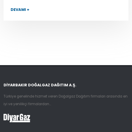
DEVAMI +
DIYARBAKIR DOĞALGAZ DAĞITIM A.Ş.
Türkiye genelinde hizmet veren Doğalgaz Dağıtım firmaları arasında en
iyi ve yenilikçi firmalardan...