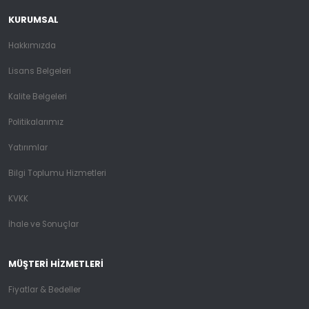
KURUMSAL
Hakkımızda
Lisans Belgeleri
Kalite Belgeleri
Politikalarımız
Yatırımlar
Bilgi Toplumu Hizmetleri
KVKK
İhale ve Sonuçlar
MÜŞTERI HIZMETLERI
Fiyatlar & Bedeller