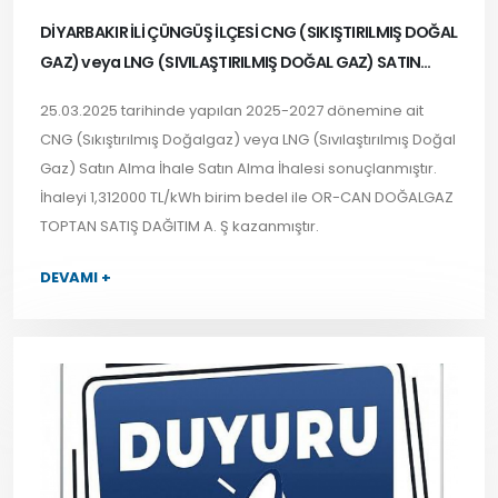
DİYARBAKIR İLİ ÇÜNGÜŞ İLÇESİ CNG (SIKIŞTIRILMIŞ DOĞAL
GAZ) veya LNG (SIVILAŞTIRILMIŞ DOĞAL GAZ) SATIN
ALMA İHALE SONUCU
25.03.2025 tarihinde yapılan 2025-2027 dönemine ait
CNG (Sıkıştırılmış Doğalgaz)
veya LNG
(Sıvılaştırılmış Doğal
Gaz) Satın Alma İhale Satın Alma İhalesi sonuçlanmıştır.
İhaleyi 1,312000 TL/kWh birim bedel ile OR-CAN DOĞALGAZ
TOPTAN SATIŞ DAĞITIM A. Ş kazanmıştır.
DEVAMI +