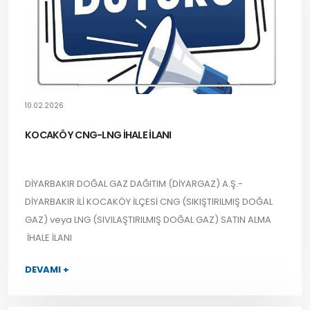
10.02.2026
KOCAKÖY CNG-LNG İHALE İLANI
DİYARBAKIR DOĞAL GAZ DAĞITIM (DİYARGAZ) A.Ş.-
DİYARBAKIR İLİ KOCAKÖY İLÇESİ CNG (SIKIŞTIRILMIŞ DOĞAL
GAZ) veya LNG (SIVILAŞTIRILMIŞ DOĞAL GAZ) SATIN ALMA
İHALE İLANI
DEVAMI +