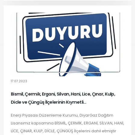
17.07.2023
Bismil, Çermik, Ergani, Silvan, Hani, Lice, Çınar, Kulp,
Dicle ve Çüngüş İlçelerinin Kıymetli
Halkına Önemli Duyuru
Enerji Piyasası Düzenleme Kurumu, DiyarGaz Dağıtım
Lisansımız kapsamına BİSMİL, ÇERMİK, ERGANİ, SİLVAN, HANİ,
LİCE, ÇINAR, KULP, DİCLE, ÇÜNGÜŞ İlçelerini dahil etmiştir