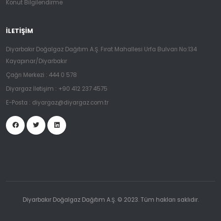
Konut Bilgilendirme
İLETIŞIM
Diyarbakır Doğalgaz Dağıtım A.Ş. Fırat Mahallesi Urfa Bulvarı No:134
Kayapınar/Diyarbakır
Çağrı Merkezi :
444 0 578
Diyargaz İletişim :
+90 412 237 4575
E-Posta :
diyargaz@diyargaz.com.tr
Diyarbakır Doğalgaz Dağıtım A.Ş. © 2023. Tüm hakları saklıdır.