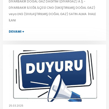
DİYARBAKIR DOĞAL GAZ DAĞITIM (DİYARGAZ) A.Ş.-
DİYARBAKIR İLİ EĞİL İLÇESİ CNG (SIKIŞTIRILMIŞ DOĞAL GAZ)
veya LNG (SIVILAŞTIRILMIŞ DOĞAL GAZ) SATIN ALMA İHALE
İLANI
DEVAMI +
25.03.2025