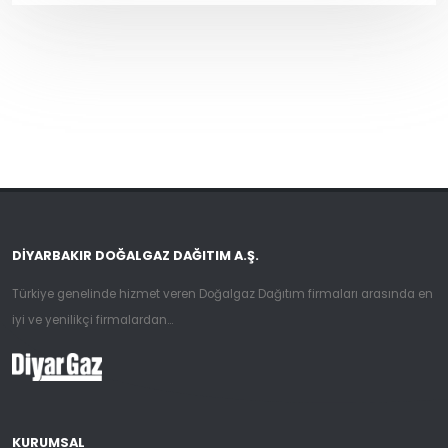
DIYARBAKIR DOĞALGAZ DAĞITIM A.Ş.
Türkiye genelinde hizmet veren Doğalgaz Dağıtım firmaları arasında en
iyi ve yenilikçi firmalardan...
KURUMSAL